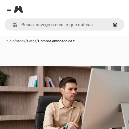
Magnific
Close menu
Buscar
Inicio
/
stock
/
Fotos
/
Hombre enfocado de t…