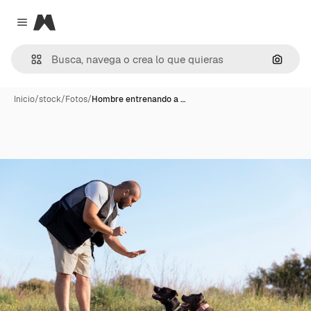
Magnific
Close menu
Buscar
Inicio
/
stock
/
Fotos
/
Hombre entrenando a …