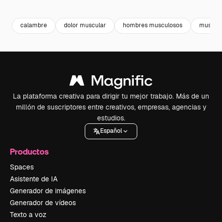
Premium
Premium
Premium
Premium
calambre
dolor muscular
hombres musculosos
muscul
La plataforma creativa para dirigir tu mejor trabajo. Más de un
millón de suscriptores entre creativos, empresas, agencias y
estudios.
Español
Productos
Spaces
Asistente de IA
Generador de imágenes
Generador de vídeos
Texto a voz