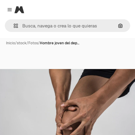
Magnific
Close menu
Buscar
Inicio
/
stock
/
Fotos
/
Hombre joven del dep…