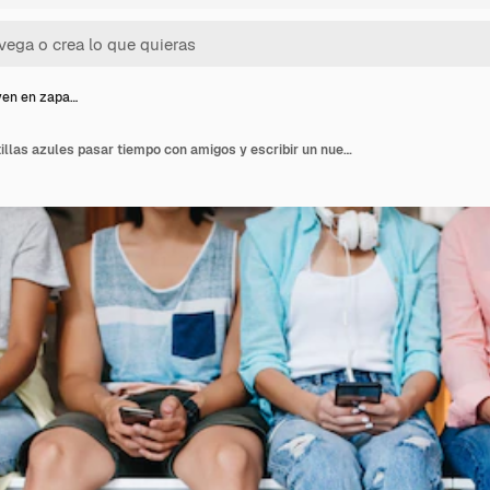
ven en zapa…
Hombre joven en zapatillas azules pasar tiempo con amigos y escribir un nuevo mensaje en su celular. Retrato interior de estudiantes sentados juntos en el escritorio y usando teléfonos inteligentes.