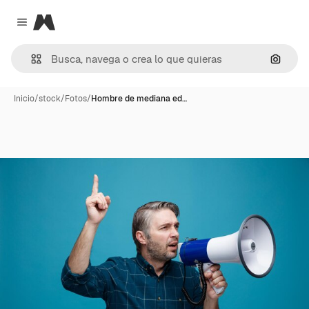
Magnific
Close menu
Buscar
Inicio
/
stock
/
Fotos
/
Hombre de mediana ed…