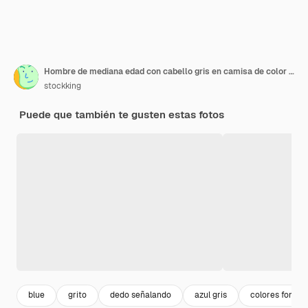
Hombre de mediana edad con cabello gris en camisa de color oscuro gritando en megáfono apuntando con el dedo índice de pie sobre fondo azul.
stockking
Puede que también te gusten estas fotos
blue
grito
dedo señalando
azul gris
colores fondo