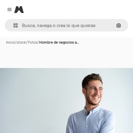
Magnific
Close menu
Buscar
Inicio
/
stock
/
Fotos
/
Hombre de negocios a…