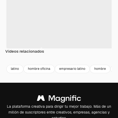
Vídeos relacionados
Premium
Premium
Premium
Premium
latino
hombre oficina
empresario latino
hombre
bu
La plataforma creativa para dirigir tu mejor trabajo. Más de un
millón de suscriptores entre creativos, empresas, agencias y
estudios.