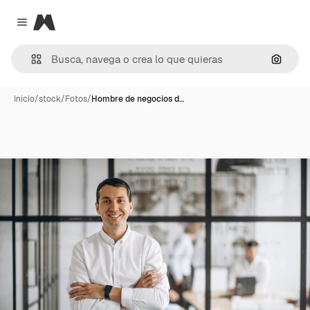
Magnific
Close menu
Buscar
Inicio
/
stock
/
Fotos
/
Hombre de negocios d…