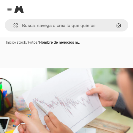
Magnific
Close menu
Buscar
Inicio
/
stock
/
Fotos
/
Hombre de negocios m…