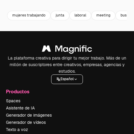
Premium
Premium
Generado por IA
Premium
Premium
mujeres trabajando
junta
laboral
meeting
bussine
La plataforma creativa para dirigir tu mejor trabajo. Más de un
millón de suscriptores entre creativos, empresas, agencias y
estudios.
Español
Productos
Spaces
Asistente de IA
Generador de imágenes
Generador de vídeos
Texto a voz