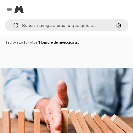
Magnific
Close menu
Buscar
Inicio
/
stock
/
Fotos
/
Hombre de negocios u…