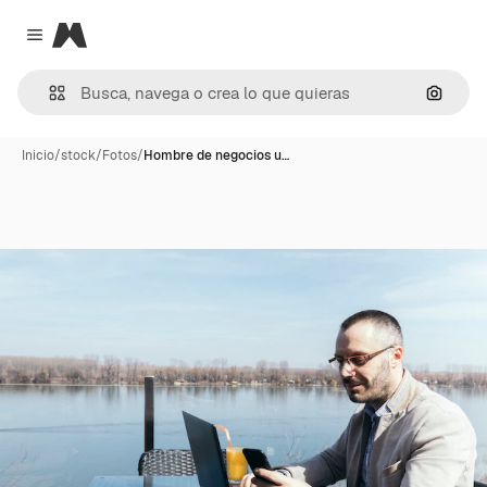
Magnific
Close menu
Buscar
Inicio
/
stock
/
Fotos
/
Hombre de negocios u…