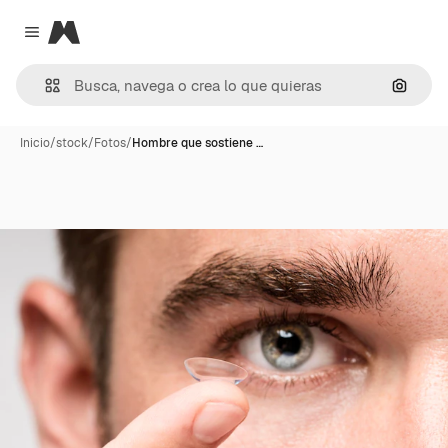
Magnific
Close menu
Buscar
Inicio
/
stock
/
Fotos
/
Hombre que sostiene …