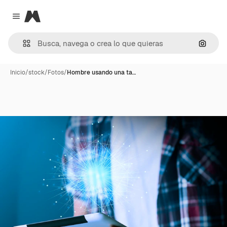
Magnific
Close menu
Buscar
Inicio
/
stock
/
Fotos
/
Hombre usando una ta…