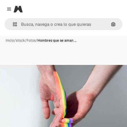
Magnific
Close menu
Buscar
Inicio
/
stock
/
Fotos
/
Hombres que se aman …