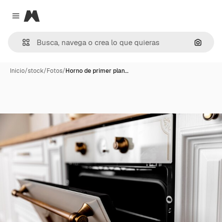
Magnific
Close menu
Buscar
Inicio
/
stock
/
Fotos
/
Horno de primer plan…