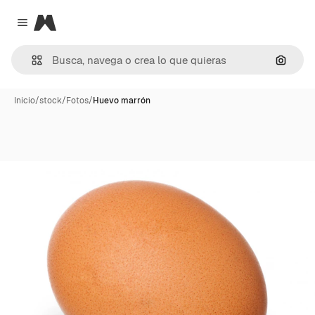
Magnific
Close menu
Buscar
Inicio
/
stock
/
Fotos
/
Huevo marrón