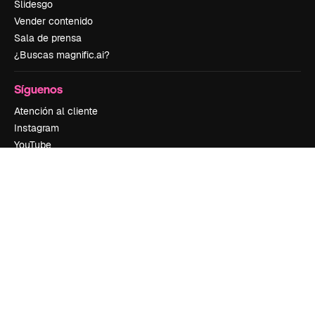
Slidesgo
Vender contenido
Sala de prensa
¿Buscas magnific.ai?
Síguenos
Atención al cliente
Instagram
YouTube
LinkedIn
TikTok
Discord
X
Reddit
Copyright © 2010-
2026
Freepik Company S.L.U.
Todos los derechos
reservados
.