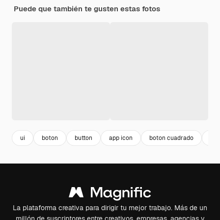
Puede que también te gusten estas fotos
ui
boton
button
app icon
boton cuadrado
bot
La plataforma creativa para dirigir tu mejor trabajo. Más de un
millón de suscriptores entre creativos, empresas, agencias y