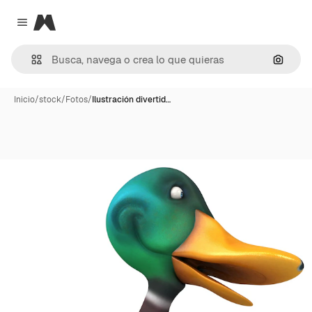
Magnific
Close menu
Buscar
Inicio
/
stock
/
Fotos
/
Ilustración divertid…