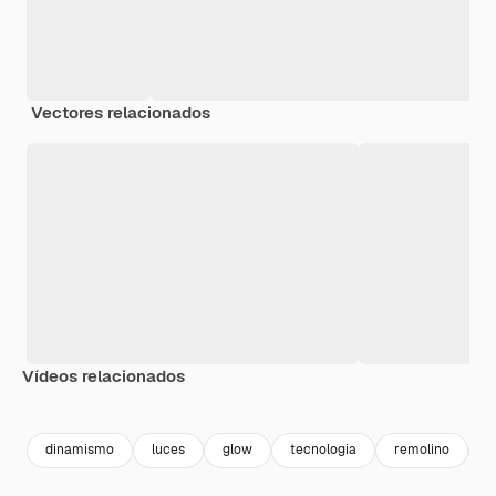
Vectores relacionados
Vídeos relacionados
Premium
Premium
Generado por IA
Premium
Premium
Generado p
dinamismo
luces
glow
tecnologia
remolino
b