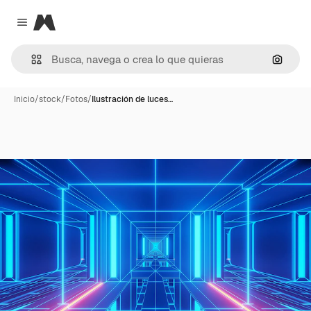
Magnific
Close menu
Buscar
Inicio
/
stock
/
Fotos
/
Ilustración de luces…