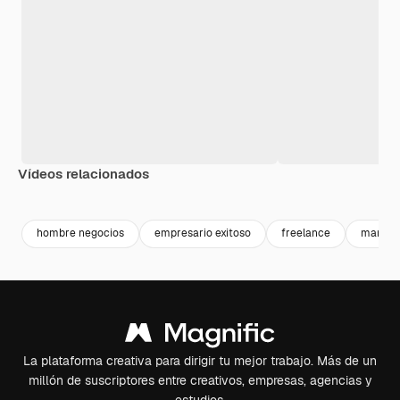
Vídeos relacionados
Premium
Premium
Premium
Premium
Generado p
hombre negocios
empresario exitoso
freelance
manage
La plataforma creativa para dirigir tu mejor trabajo. Más de un
millón de suscriptores entre creativos, empresas, agencias y
estudios.