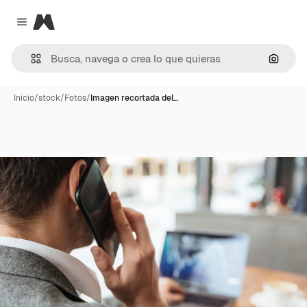
Magnific
Close menu
Buscar
Inicio
/
stock
/
Fotos
/
Imagen recortada del…