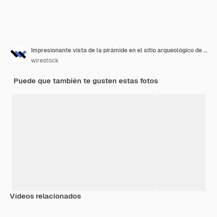
Impresionante vista de la pirámide en el sitio arqueológico de Chichén Itzá en Yucatán, México
wirestock
Puede que también te gusten estas fotos
Vídeos relacionados
Premium
Premium
Premium
Premium