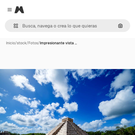
Magnific
Close menu
Buscar
Inicio
/
stock
/
Fotos
/
Impresionante vista …