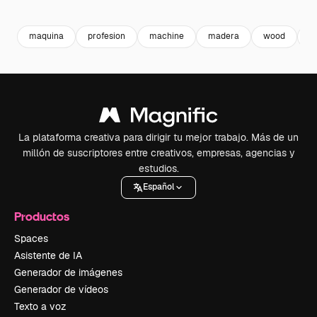
Premium
Premium
Premium
Premium
maquina
profesion
machine
madera
wood
m
La plataforma creativa para dirigir tu mejor trabajo. Más de un
millón de suscriptores entre creativos, empresas, agencias y
estudios.
Español
Productos
Spaces
Asistente de IA
Generador de imágenes
Generador de vídeos
Texto a voz