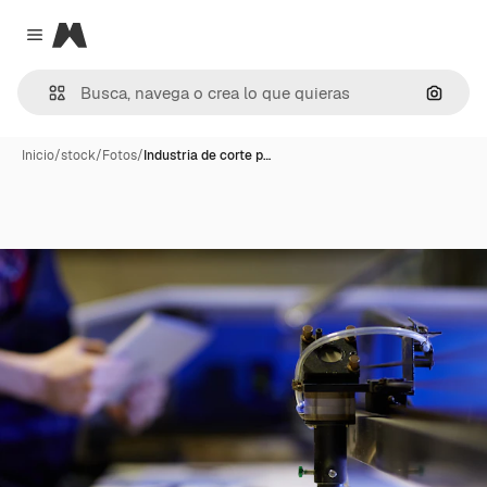
Magnific
Close menu
Buscar
Inicio
/
stock
/
Fotos
/
Industria de corte p…