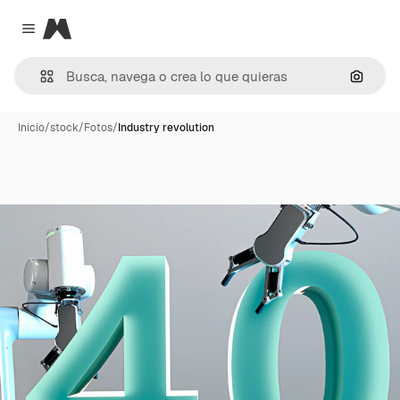
Magnific
Close menu
Buscar
Inicio
/
stock
/
Fotos
/
Industry revolution