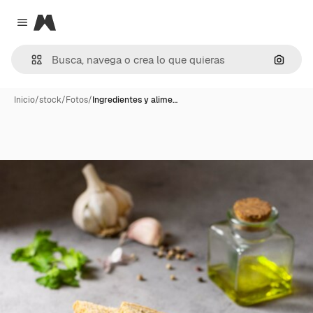
Magnific
Close menu
Buscar
Inicio
/
stock
/
Fotos
/
Ingredientes y alime…