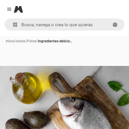
Magnific
Close menu
Buscar
Inicio
/
stock
/
Fotos
/
Ingredientes delicio…