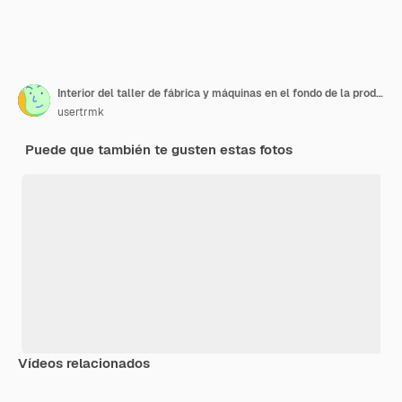
Interior del taller de fábrica y máquinas en el fondo de la producción de vidrio
usertrmk
Puede que también te gusten estas fotos
Vídeos relacionados
Premium
Premium
Generado por IA
Premium
Premium