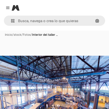
Magnific
Close menu
Buscar
Inicio
/
stock
/
Fotos
/
Interior del taller …