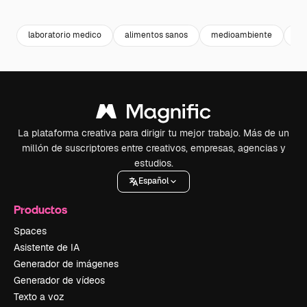
Premium
Premium
Generado por IA
Premium
Premium
laboratorio medico
alimentos sanos
medioambiente
co
La plataforma creativa para dirigir tu mejor trabajo. Más de un
millón de suscriptores entre creativos, empresas, agencias y
estudios.
Español
Productos
Spaces
Asistente de IA
Generador de imágenes
Generador de vídeos
Texto a voz