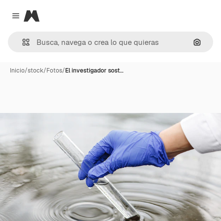
Magnific
Close menu
Buscar
Inicio
/
stock
/
Fotos
/
El investigador sost…