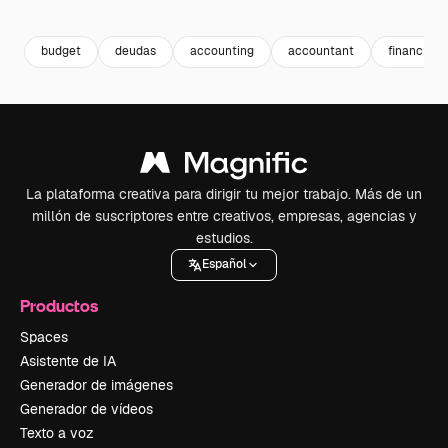
Premium
Premium
Premium
Premium
budget
deudas
accounting
accountant
financiero
La plataforma creativa para dirigir tu mejor trabajo. Más de un
millón de suscriptores entre creativos, empresas, agencias y
estudios.
Español
Productos
Spaces
Asistente de IA
Generador de imágenes
Generador de vídeos
Texto a voz