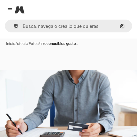
Magnific
Close menu
Buscar
Inicio
/
stock
/
Fotos
/
Irreconocibles gesto…