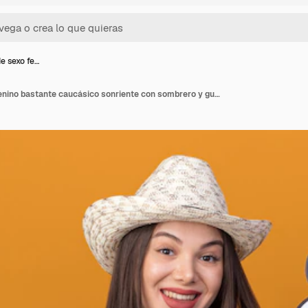
e sexo fe…
Jardinero de sexo femenino bastante caucásico sonriente con sombrero y guantes de jardinería sosteniendo y apuntando a la burbuja de la idea con pala