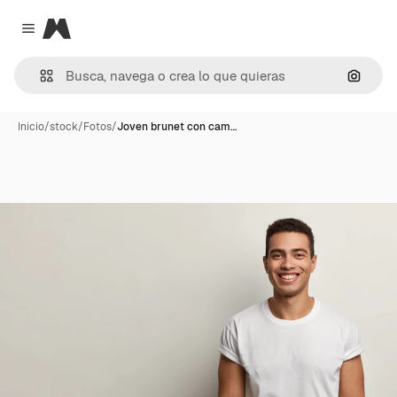
Magnific
Close menu
Buscar
Inicio
/
stock
/
Fotos
/
Joven brunet con cam…