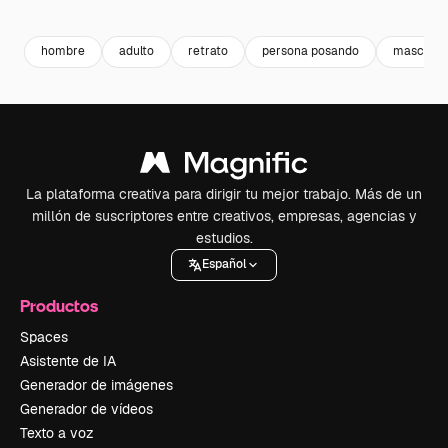
Premium
Premium
Premium
Premium
hombre
adulto
retrato
persona posando
masculin
La plataforma creativa para dirigir tu mejor trabajo. Más de un
millón de suscriptores entre creativos, empresas, agencias y
estudios.
Español
Productos
Spaces
Asistente de IA
Generador de imágenes
Generador de vídeos
Texto a voz