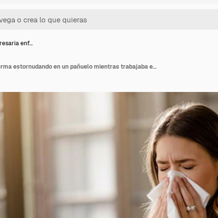
esaria enf…
Joven empresaria enferma estornudando en un pañuelo mientras trabajaba en la oficina