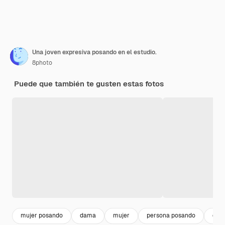
Una joven expresiva posando en el estudio.
8photo
Puede que también te gusten estas fotos
mujer posando
dama
mujer
persona posando
chic