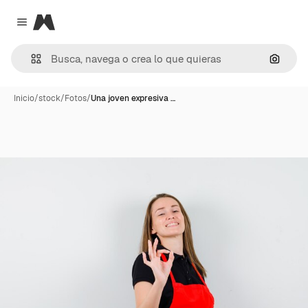
Magnific
Close menu
Buscar
Inicio
/
stock
/
Fotos
/
Una joven expresiva …