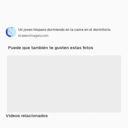
Un joven hispano durmiendo en la cama en el dormitorio.
krakenimages.com
Puede que también te gusten estas fotos
Vídeos relacionados
Premium
Premium
Premium
Premium
Generado p