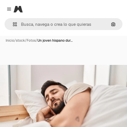
Magnific
Close menu
Buscar
Inicio
/
stock
/
Fotos
/
Un joven hispano dur…