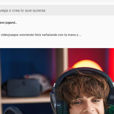
ano jugand…
Joven hispano jugando videojuegos sonriendo feliz señalando con la mano y el dedo