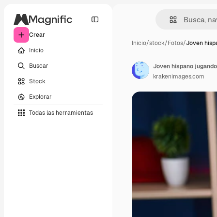
Crear
Inicio
/
stock
/
Fotos
/
Joven hisp
Inicio
Buscar
krakenimages.com
Stock
Explorar
Todas las herramientas