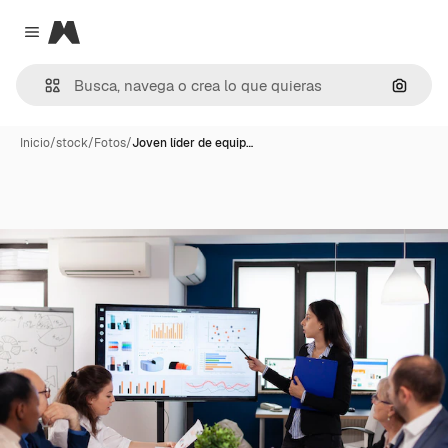
Magnific
Close menu
Buscar
Inicio
/
stock
/
Fotos
/
Joven líder de equip…