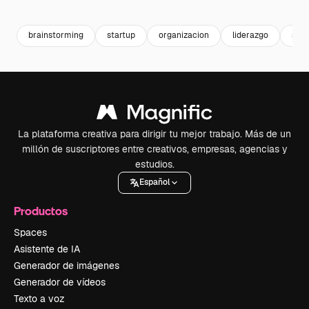
Premium
Premium
Premium
Premium
brainstorming
startup
organizacion
liderazgo
soci
La plataforma creativa para dirigir tu mejor trabajo. Más de un
millón de suscriptores entre creativos, empresas, agencias y
estudios.
Español
Productos
Spaces
Asistente de IA
Generador de imágenes
Generador de vídeos
Texto a voz