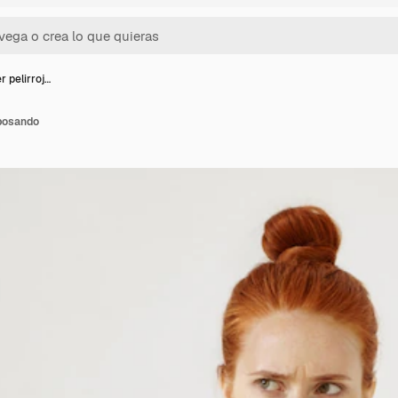
 pelirroj…
 posando