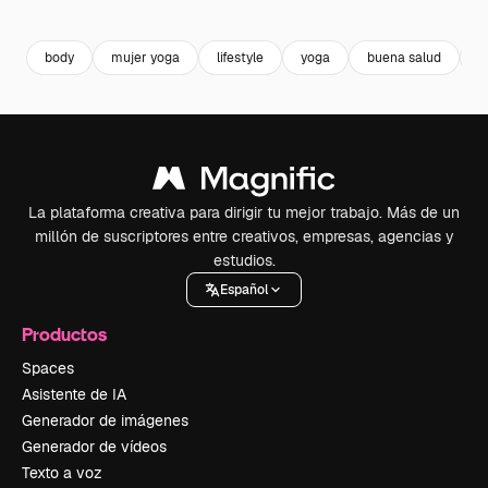
Premium
Premium
Premium
Premium
body
mujer yoga
lifestyle
yoga
buena salud
c
La plataforma creativa para dirigir tu mejor trabajo. Más de un
millón de suscriptores entre creativos, empresas, agencias y
estudios.
Español
Productos
Spaces
Asistente de IA
Generador de imágenes
Generador de vídeos
Texto a voz