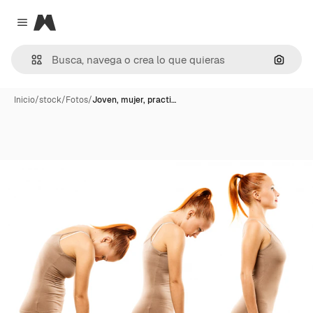
Magnific
Close menu
Buscar
Inicio
/
stock
/
Fotos
/
Joven, mujer, practi…