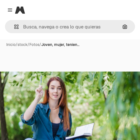
Magnific
Close menu
Buscar
Inicio
/
stock
/
Fotos
/
Joven, mujer, tenien…