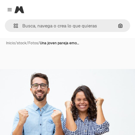
Magnific
Close menu
Buscar
Inicio
/
stock
/
Fotos
/
Una joven pareja emo…