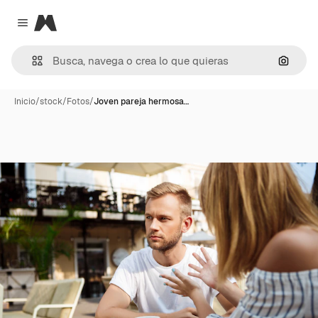
Magnific
Close menu
Buscar
Inicio
/
stock
/
Fotos
/
Joven pareja hermosa…