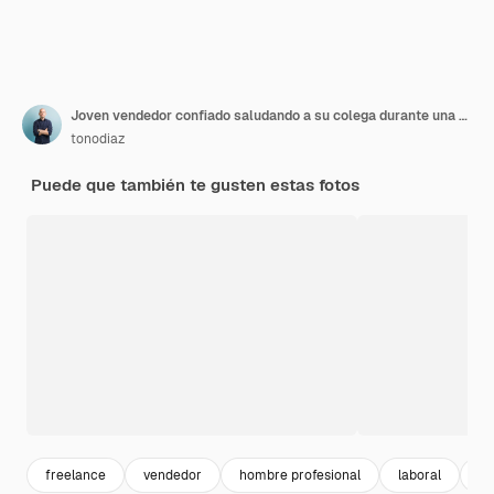
Joven vendedor confiado saludando a su colega durante una videollamada en la computadora en el escritorio
tonodiaz
Puede que también te gusten estas fotos
freelance
vendedor
hombre profesional
laboral
mu