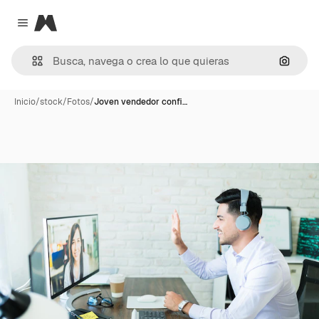
Magnific
Close menu
Buscar
Inicio
/
stock
/
Fotos
/
Joven vendedor confi…