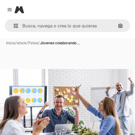
Magnific
Close menu
Buscar
Inicio
/
stock
/
Fotos
/
Jóvenes colaborando …