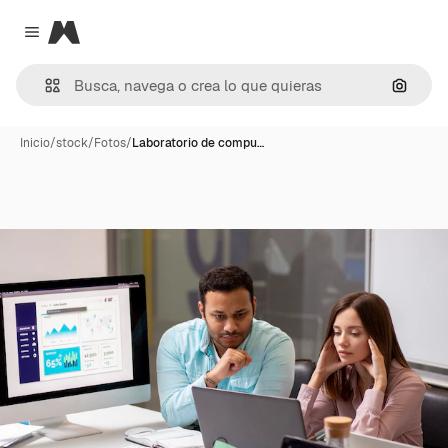
Magnific
Close menu
Buscar
Inicio
/
stock
/
Fotos
/
Laboratorio de compu…