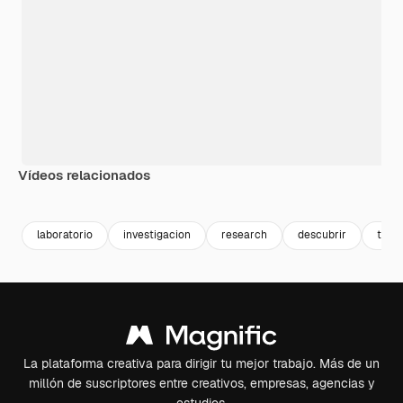
Vídeos relacionados
Premium
Premium
Generado p
laboratorio
investigacion
research
descubrir
tecn
La plataforma creativa para dirigir tu mejor trabajo. Más de un
millón de suscriptores entre creativos, empresas, agencias y
estudios.