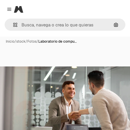
Magnific
Close menu
Buscar
Inicio
/
stock
/
Fotos
/
Laboratorio de compu…