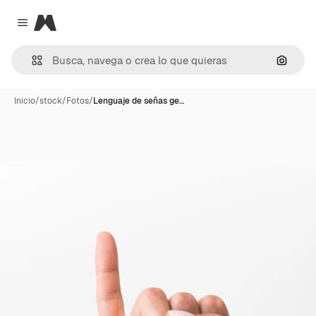
Magnific
Close menu
Buscar
Inicio
/
stock
/
Fotos
/
Lenguaje de señas ge…