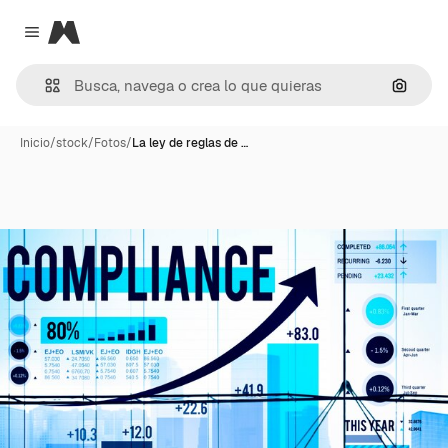
Magnific
Close menu
Buscar
Inicio
/
stock
/
Fotos
/
La ley de reglas de …