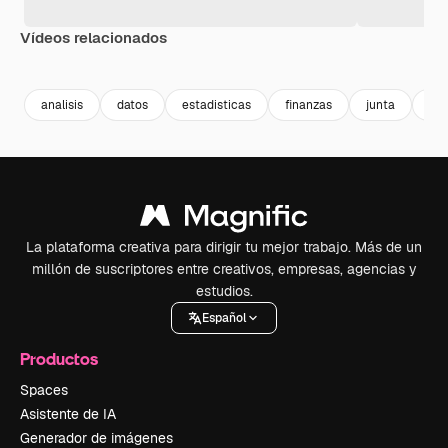
Vídeos relacionados
Premium
Premium
Premium
Premium
Generado p
analisis
datos
estadisticas
finanzas
junta
fin
La plataforma creativa para dirigir tu mejor trabajo. Más de un
millón de suscriptores entre creativos, empresas, agencias y
estudios.
Español
Productos
Spaces
Asistente de IA
Generador de imágenes