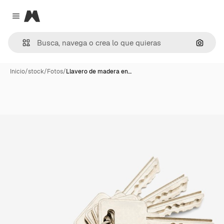
Magnific
Close menu
Buscar
Inicio
/
stock
/
Fotos
/
Llavero de madera en…