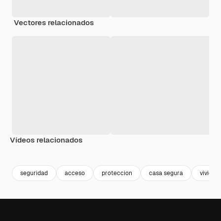
Vectores relacionados
Vídeos relacionados
Premium
Premium
Generado por IA
Premium
Premium
Generado p
seguridad
acceso
proteccion
casa segura
viviend