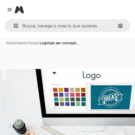
Magnific
Close menu
Buscar
Inicio
/
stock
/
Fotos
/
Logotipo ser concept…