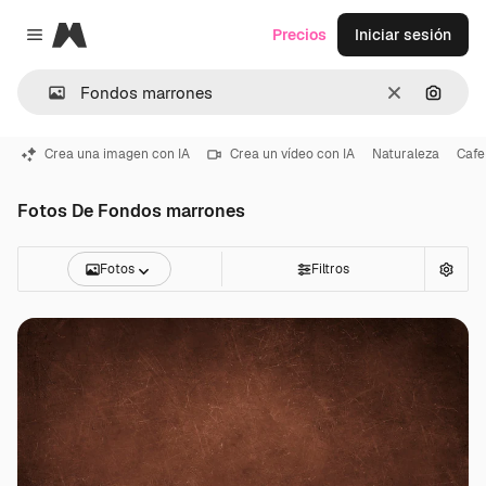
Magnific
Precios
Iniciar sesión
Close menu
Borrar
Buscar
Crea una imagen con IA
Crea un vídeo con IA
Naturaleza
Cafe
Fotos De Fondos marrones
Fotos
Filtros