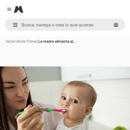
Magnific
Close menu
Buscar
Inicio
/
stock
/
Fotos
/
La madre alimenta al…