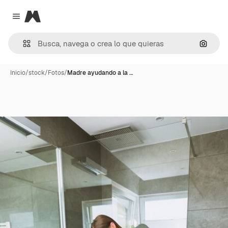
Magnific
Close menu
Buscar
Inicio
/
stock
/
Fotos
/
Madre ayudando a la …